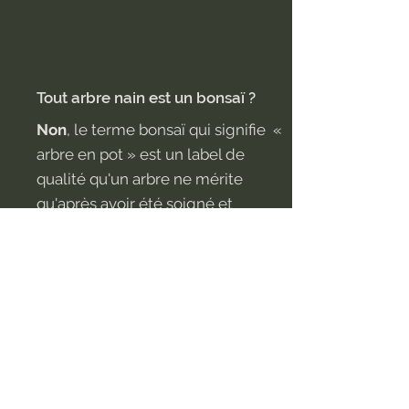
Tout arbre nain est un bonsaï ?
Non
, le terme bonsaï qui signifie «
arbre en pot » est un label de
qualité qu'un arbre ne mérite
qu'après avoir été soigné et
modelé pendant plusieurs années.
Politique de confidentialité
Politique de cookies
Termes et conditions